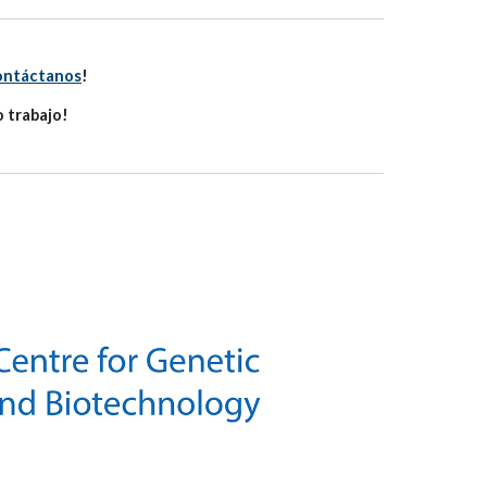
ontáctanos
!
 trabajo!