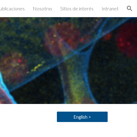
ublicaciones
Nosotrxs
Sitios de interés
Intranet
ion
English >