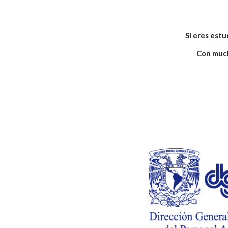
Si eres estu
Con much